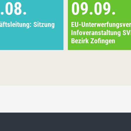
.08.
09.09.
ftsleitung: Sitzung
EU-Unterwerfungsver
Infoveranstaltung S
Bezirk Zofingen