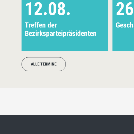
12.08.
26
Treffen der
Geschä
Bezirksparteipräsidenten
ALLE TERMINE